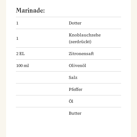
Marinade:
1
Dotter
Knoblauchzehe
1
(zerdrückt)
2
EL
Zitronensaft
100
ml
Olivenöl
Salz
Pfeffer
Öl
Butter