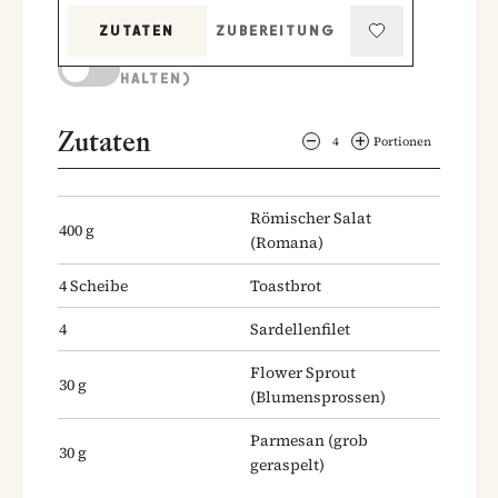
ZUTATEN
ZUBEREITUNG
KOCHMODUS (BILDSCHIRM AKTIV
HALTEN)
Zutaten
4
Portionen
Römischer Salat
400
g
(Romana)
4
Scheibe
Toastbrot
4
Sardellenfilet
Flower Sprout
30
g
(Blumensprossen)
Parmesan
(grob
30
g
geraspelt)