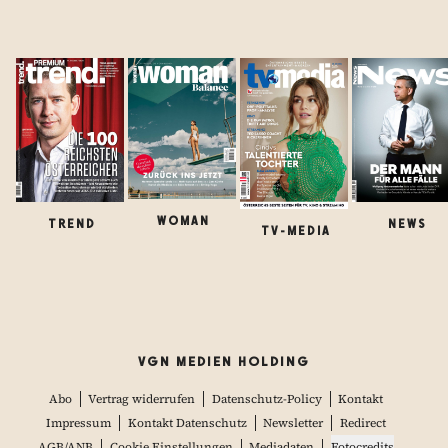
WOMAN
TREND
NEWS
TV-MEDIA
VGN MEDIEN HOLDING
Abo
Vertrag widerrufen
Datenschutz-Policy
Kontakt
Impressum
Kontakt Datenschutz
Newsletter
Redirect
AGB/ANB
Cookie Einstellungen
Mediadaten
Fotocredits