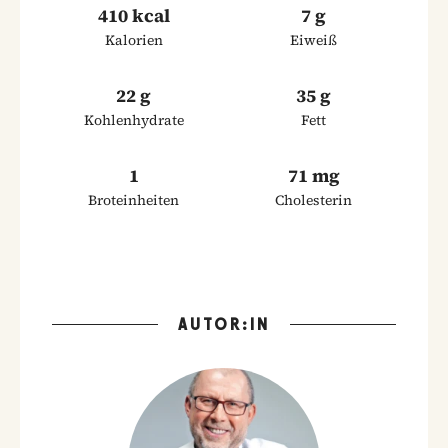
410 kcal
7 g
Kalorien
Eiweiß
22 g
35 g
Kohlenhydrate
Fett
1
71 mg
Broteinheiten
Cholesterin
AUTOR:IN