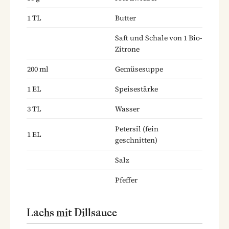
1
TL
Butter
Saft und Schale von 1 Bio-
Zitrone
200
ml
Gemüsesuppe
1
EL
Speisestärke
3
TL
Wasser
Petersil
(fein
1
EL
geschnitten)
Salz
Pfeffer
Lachs mit Dillsauce