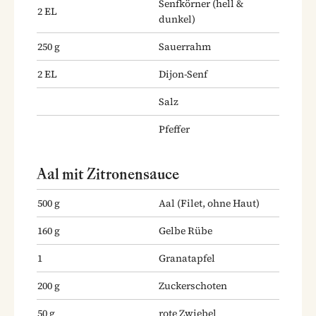
Senfkörner
(hell &
2
EL
dunkel)
250
g
Sauerrahm
2
EL
Dijon-Senf
Salz
Pfeffer
Aal mit Zitronensauce
500
g
Aal
(Filet, ohne Haut)
160
g
Gelbe Rübe
1
Granatapfel
200
g
Zuckerschoten
50
g
rote Zwiebel