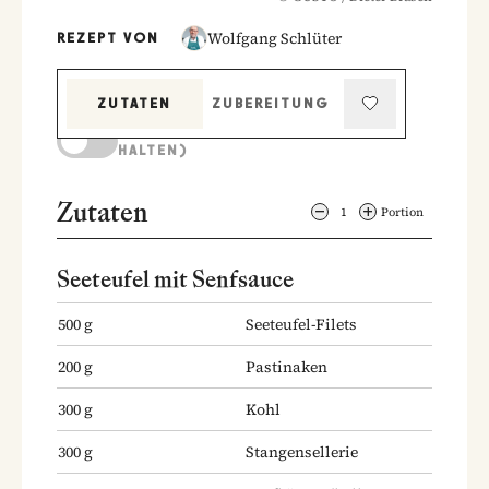
Wolfgang Schlüter
REZEPT VON
ZUTATEN
ZUBEREITUNG
KOCHMODUS (BILDSCHIRM AKTIV
HALTEN)
Zutaten
1
Portion
Seeteufel mit Senfsauce
500
g
Seeteufel-Filets
200
g
Pastinaken
300
g
Kohl
300
g
Stangensellerie