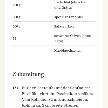
Lachsfilet
(ohne Haut
500
g
und Gräten)
300
g
speckige Erdäpfel
300
g
Salatgurken
schwarze Oliven
(ohne
12
Kern)
4
Knoblauchzehen
Zubereitung
Für den Seeteufel mit der Senfsauce:
1
/
3
Fischfilet vierteln. Pastinaken schälen.
Vom Kohl den Strunk ausschneiden,
Kohl in ca. 2 cm breite Streifen