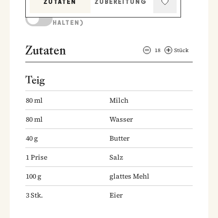
ZUTATEN
ZUBEREITUNG
KOCHMODUS (BILDSCHIRM AKTIV
HALTEN)
Zutaten
18
Stück
Teig
80
ml
Milch
80
ml
Wasser
40
g
Butter
1
Prise
Salz
100
g
glattes Mehl
3
Stk.
Eier