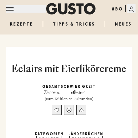
ABO
REZEPTE
TIPPS & TRICKS
NEUES
Eclairs mit Eierlikörcreme
GESAMT
SCHWIERIGKEIT
60 Min.
mittel
(
zum Kühlen ca. 3 Stunden
)
KATEGORIEN
LÄNDERKÜCHEN