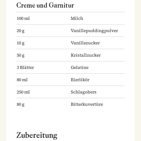
Creme und Garnitur
100
ml
Milch
20
g
Vanillepuddingpulver
10
g
Vanillezucker
50
g
Kristallzucker
3
Blätter
Gelatine
80
ml
Eierlikör
250
ml
Schlagobers
80
g
Bitterkuvertüre
Zubereitung