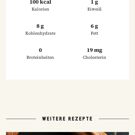
100 kcal
1 g
Kalorien
Eiweiß
8 g
6 g
Kohlenhydrate
Fett
0
19 mg
Broteinheiten
Cholesterin
WEITERE REZEPTE