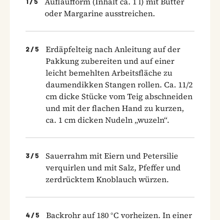
Auflaufform (Inhalt ca. 1 l) mit Butter
1
/
5
oder Margarine ausstreichen.
Erdäpfelteig nach Anleitung auf der
2
/
5
Pakkung zubereiten und auf einer
leicht bemehlten Arbeitsfläche zu
daumendikken Stangen rollen. Ca. 11/2
cm dicke Stücke vom Teig abschneiden
und mit der flachen Hand zu kurzen,
ca. 1 cm dicken Nudeln „wuzeln“.
Sauerrahm mit Eiern und Petersilie
3
/
5
verquirlen und mit Salz, Pfeffer und
zerdrücktem Knoblauch würzen.
Backrohr auf 180 °C vorheizen. In einer
4
/
5