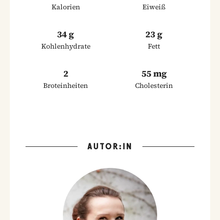
Kalorien
Eiweiß
34 g
23 g
Kohlenhydrate
Fett
2
55 mg
Broteinheiten
Cholesterin
AUTOR:IN