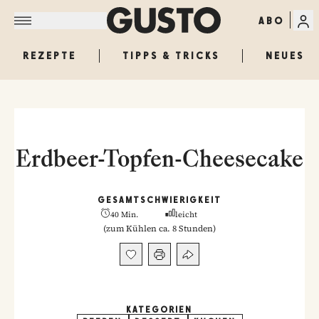
ABO
REZEPTE
TIPPS & TRICKS
NEUES
Erdbeer-Topfen-Cheesecake
GESAMT
SCHWIERIGKEIT
40 Min.
leicht
(
zum Kühlen ca. 8 Stunden
)
KATEGORIEN