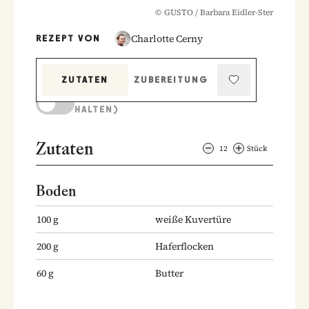
©
GUSTO / Barbara Eidler-Ster
Charlotte Cerny
REZEPT VON
ZUTATEN
ZUBEREITUNG
KOCHMODUS (BILDSCHIRM AKTIV
HALTEN)
Zutaten
12
Stück
Boden
100
g
weiße Kuvertüre
200
g
Haferflocken
60
g
Butter