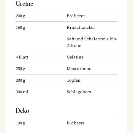
Creme
200
g
Erdbeere
160
g
Kristallzucker
Saft und Schale von 1 Bio-
Zitrone
4
Blatt
Gelatine
250
g
Mascarpone
300
g
Topfen
300
ml
Schlagobers
Deko
100
g
Erdbeere