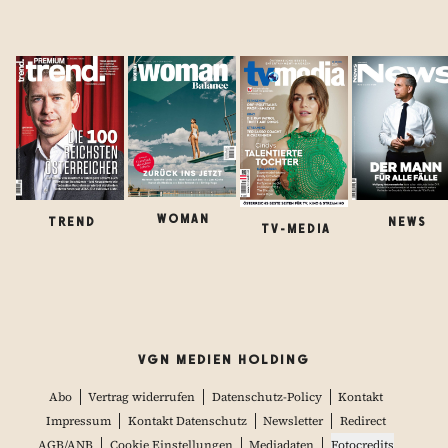
WOMAN
TREND
NEWS
TV-MEDIA
VGN MEDIEN HOLDING
Abo
Vertrag widerrufen
Datenschutz-Policy
Kontakt
Impressum
Kontakt Datenschutz
Newsletter
Redirect
AGB/ANB
Cookie Einstellungen
Mediadaten
Fotocredits