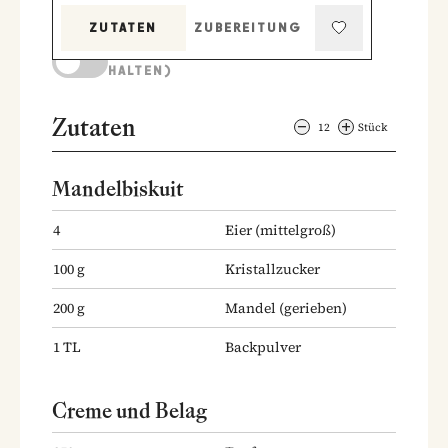
ZUTATEN
ZUBEREITUNG
KOCHMODUS (BILDSCHIRM AKTIV
HALTEN)
Zutaten
12
Stück
Mandelbiskuit
4
Eier
(mittelgroß)
100
g
Kristallzucker
200
g
Mandel
(gerieben)
1
TL
Backpulver
Creme und Belag