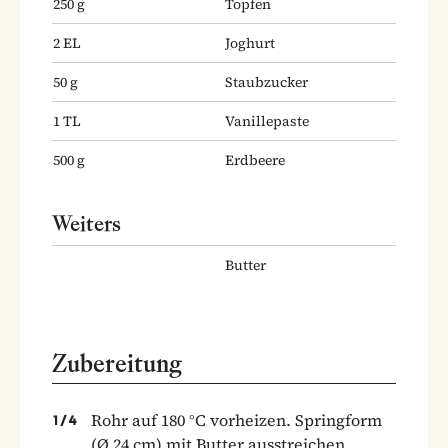
250
g
Topfen
2
EL
Joghurt
50
g
Staubzucker
1
TL
Vanillepaste
500
g
Erdbeere
Weiters
Butter
Zubereitung
Rohr auf 180 °C vorheizen. Springform
1
/
4
(Ø 24 cm) mit Butter ausstreichen.