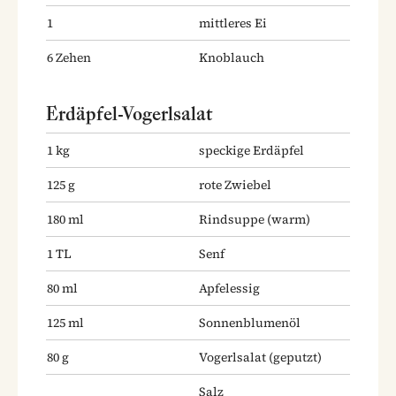
1
mittleres Ei
6
Zehen
Knoblauch
Erdäpfel-Vogerlsalat
1
kg
speckige Erdäpfel
125
g
rote Zwiebel
180
ml
Rindsuppe
(warm)
1
TL
Senf
80
ml
Apfelessig
125
ml
Sonnenblumenöl
80
g
Vogerlsalat
(geputzt)
Salz