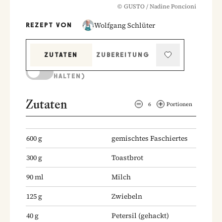
©
GUSTO / Nadine Poncioni
Wolfgang Schlüter
REZEPT VON
ZUTATEN
ZUBEREITUNG
KOCHMODUS (BILDSCHIRM AKTIV
HALTEN)
Zutaten
6
Portionen
600
g
gemischtes Faschiertes
300
g
Toastbrot
90
ml
Milch
125
g
Zwiebeln
40
g
Petersil
(gehackt)