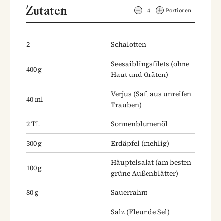
Zutaten
4
Portionen
2
Schalotten
Seesaiblingsfilets
(ohne
400
g
Haut und Gräten)
Verjus
(Saft aus unreifen
40
ml
Trauben)
2
TL
Sonnenblumenöl
300
g
Erdäpfel
(mehlig)
Häuptelsalat
(am besten
100
g
grüne Außenblätter)
80
g
Sauerrahm
Salz
(Fleur de Sel)