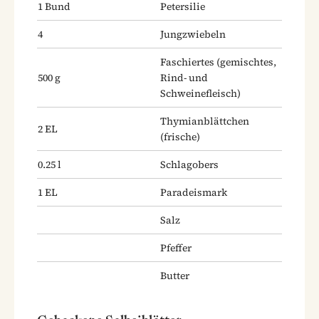
1
Bund
Petersilie
4
Jungzwiebeln
Faschiertes
(gemischtes,
500
g
Rind- und
Schweinefleisch)
Thymianblättchen
2
EL
(frische)
0.25
l
Schlagobers
1
EL
Paradeismark
Salz
Pfeffer
Butter