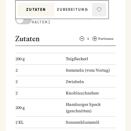
ZUTATEN
ZUBEREITUNG
KOCHMODUS (BILDSCHIRM AKTIV
HALTEN)
Zutaten
6
Portionen
200
g
Teigfleckerl
2
Semmeln
(vom Vortag)
2
Zwiebeln
2
Knoblauchzehen
Hamburger Speck
200
g
(geschnitten)
2
EL
Sonnenblumenöl