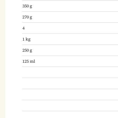
350
g
270
g
4
1
kg
250
g
125
ml