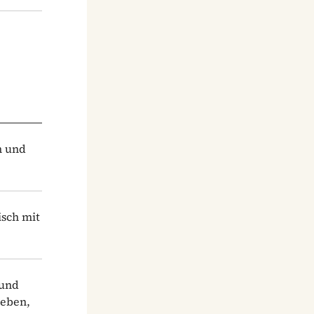
n und
isch mit
 und
geben,