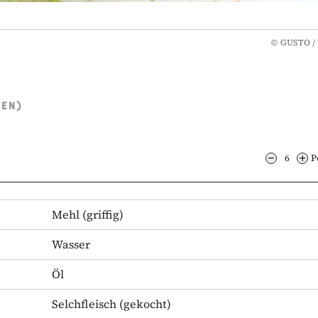
©
GUSTO / 
TEN)
6
P
Mehl
(griffig)
Wasser
Öl
Selchfleisch
(gekocht)