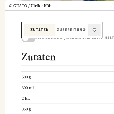
©
GUSTO / Ulrike Köb
ZUTATEN
ZUBEREITUNG
KOCHMODUS (BILDSCHIRM AKTIV HAL
Zutaten
500
g
300
ml
2
EL
350
g