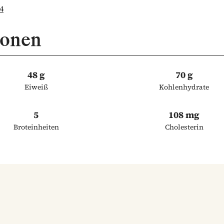
4
ionen
48 g
70 g
Eiweiß
Kohlenhydrate
5
108 mg
Broteinheiten
Cholesterin