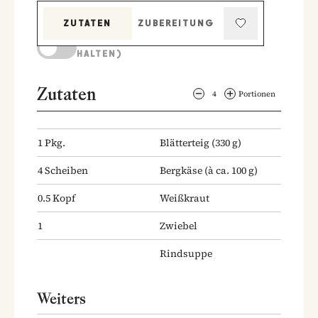
ZUTATEN
ZUBEREITUNG
KOCHMODUS (BILDSCHIRM AKTIV
HALTEN)
Zutaten
4
Portionen
1
Pkg.
Blätterteig
(330 g)
4
Scheiben
Bergkäse
(à ca. 100 g)
0.5
Kopf
Weißkraut
1
Zwiebel
Rindsuppe
Weiters