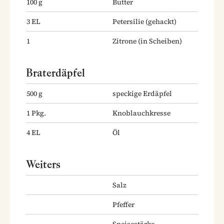
100
g
Butter
3
EL
Petersilie
(gehackt)
1
Zitrone
(in Scheiben)
Braterdäpfel
500
g
speckige Erdäpfel
1
Pkg.
Knoblauchkresse
4
EL
Öl
Weiters
Salz
Pfeffer
Speisestärke