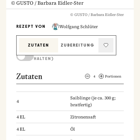
©
GUSTO / Barbara Eidler-Ster
©
GUSTO / Barbara Eidler-Ster
Wolfgang Schlüter
REZEPT VON
ZUTATEN
ZUBEREITUNG
KOCHMODUS (BILDSCHIRM AKTIV
HALTEN)
Zutaten
4
Portionen
Saiblinge
(je ca. 300 g;
4
bratfertig)
4
EL
Zitronensaft
4
EL
Öl