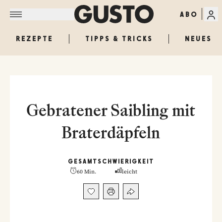
ABO
REZEPTE
TIPPS & TRICKS
NEUES
Gebratener Saibling mit
Braterdäpfeln
GESAMT
SCHWIERIGKEIT
60 Min.
leicht