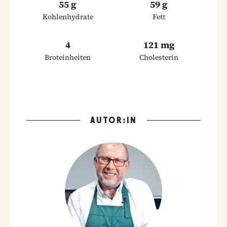
55 g
59 g
Kohlenhydrate
Fett
4
121 mg
Broteinheiten
Cholesterin
AUTOR:IN