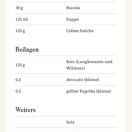
30
g
Rucola
125
ml
Suppe
125
g
Crème fraîche
Beilagen
Reis
(Langkornreis und
125
g
Wildreis)
0.5
Avocado
(kleine)
0.5
gelber Paprika
(kleine)
Weiters
Salz