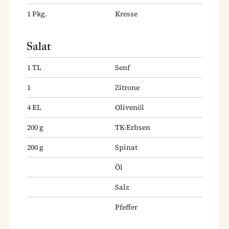
1
Pkg.
Kresse
Salat
1
TL
Senf
1
Zitrone
4
EL
Olivenöl
200
g
TK-Erbsen
200
g
Spinat
Öl
Salz
Pfeffer