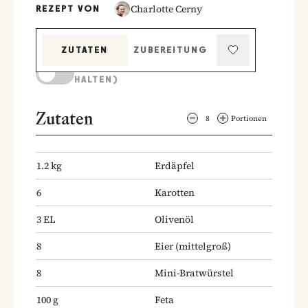
Charlotte Cerny
REZEPT VON
ZUTATEN
ZUBEREITUNG
KOCHMODUS (BILDSCHIRM AKTIV
HALTEN)
Zutaten
8
Portionen
1.2
kg
Erdäpfel
6
Karotten
3
EL
Olivenöl
8
Eier
(mittelgroß)
8
Mini-Bratwürstel
100
g
Feta