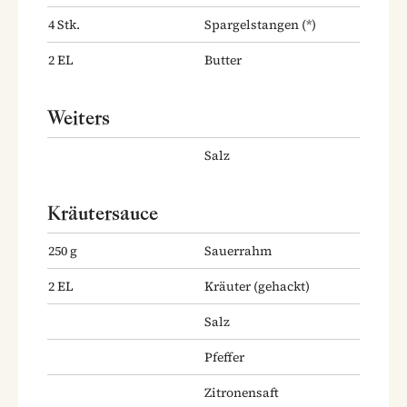
4
Stk.
Spargelstangen
(*)
2
EL
Butter
Weiters
Salz
Kräutersauce
250
g
Sauerrahm
2
EL
Kräuter
(gehackt)
Salz
Pfeffer
Zitronensaft