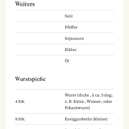
Weiters
Salz
Pfeffer
Sojasauce
Eiklar
Öl
Wurstspieße
Wurst
(dicke , à ca. 5 dag;
4
Stk.
z. B. Extra-, Wiener-, oder
Pikantwurst)
8
Stk.
Essiggurkerln
(kleine)