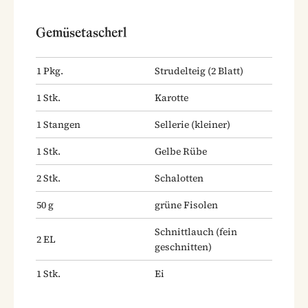
Gemüsetascherl
1
Pkg.
Strudelteig
(2 Blatt)
1
Stk.
Karotte
1
Stangen
Sellerie
(kleiner)
1
Stk.
Gelbe Rübe
2
Stk.
Schalotten
50
g
grüne Fisolen
Schnittlauch
(fein
2
EL
geschnitten)
1
Stk.
Ei