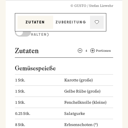
©
GUSTO / Stefan Liewehr
ZUTATEN
ZUBEREITUNG
KOCHMODUS (BILDSCHIRM AKTIV
HALTEN)
Zutaten
4
Portionen
Gemüsespeieße
1
Stk.
Karotte
(große)
1
Stk.
Gelbe Rübe
(große)
1
Stk.
Fenchelknolle
(kleine)
0.25
Stk.
Salatgurke
8
Stk.
Erbsenschoten
(*)