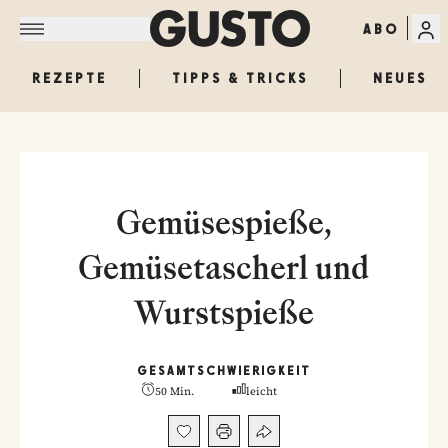
ABO
REZEPTE
TIPPS & TRICKS
NEUES
Gemüsespieße,
Gemüsetascherl und
Wurstspieße
GESAMT
SCHWIERIGKEIT
50 Min.
leicht