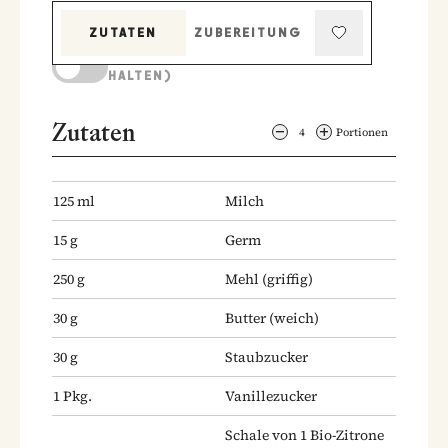
ZUTATEN
ZUBEREITUNG
KOCHMODUS (BILDSCHIRM AKTIV
HALTEN)
Zutaten
4
Portionen
125
ml
Milch
15
g
Germ
250
g
Mehl
(griffig)
30
g
Butter
(weich)
30
g
Staubzucker
1
Pkg.
Vanillezucker
Schale von 1 Bio-Zitrone