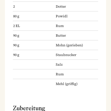
2
Dotter
80
g
Powidl
2
EL
Rum
90
g
Butter
90
g
Mohn
(gerieben)
90
g
Staubzucker
Salz
Rum
Mehl
(griffig)
Zubereitung