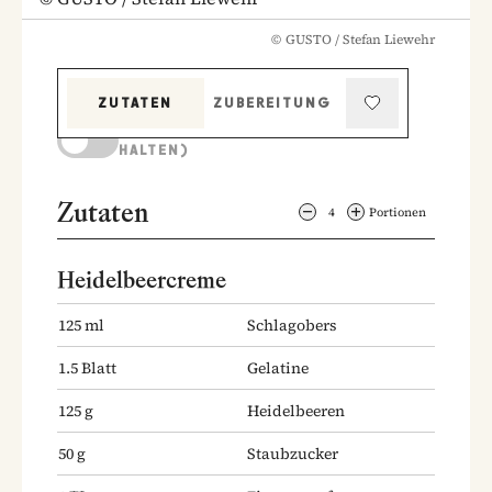
©
GUSTO / Stefan Liewehr
ZUTATEN
ZUBEREITUNG
KOCHMODUS (BILDSCHIRM AKTIV
HALTEN)
Zutaten
4
Portionen
Heidelbeercreme
125
ml
Schlagobers
1.5
Blatt
Gelatine
125
g
Heidelbeeren
50
g
Staubzucker