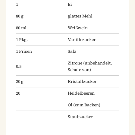
1
Ei
80
g
glattes Mehl
80
ml
Weißwein
1
Pkg.
Vanillezucker
1
Prisen
Salz
Zitrone
(unbehandelt,
0.5
Schale von)
20
g
Kristallzucker
20
Heidelbeeren
Öl
(zum Backen)
Staubzucker