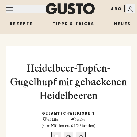
ABO
REZEPTE
TIPPS & TRICKS
NEUES
Heidelbeer-Topfen-
Gugelhupf mit gebackenen
Heidelbeeren
GESAMT
SCHWIERIGKEIT
65 Min.
leicht
(
zum Kühlen ca. 6 1/2 Stunden
)