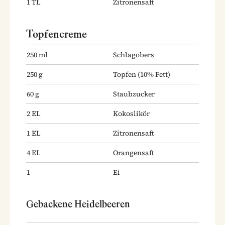
1
TL
Zitronensaft
Topfencreme
250
ml
Schlagobers
250
g
Topfen
(10% Fett)
60
g
Staubzucker
2
EL
Kokoslikör
1
EL
Zitronensaft
4
EL
Orangensaft
1
Ei
Gebackene Heidelbeeren