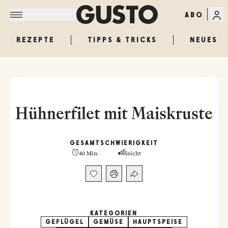
ABO
REZEPTE
TIPPS & TRICKS
NEUES
Hühnerfilet mit Maiskruste
GESAMT
SCHWIERIGKEIT
40 Min.
leicht
KATEGORIEN
GEFLÜGEL
GEMÜSE
HAUPTSPEISE