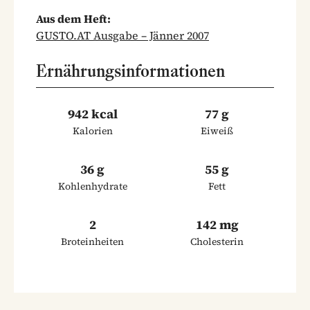
Aus dem Heft:
GUSTO.AT Ausgabe – Jänner 2007
Ernährungsinformationen
942 kcal
77 g
Kalorien
Eiweiß
36 g
55 g
Kohlenhydrate
Fett
2
142 mg
Broteinheiten
Cholesterin