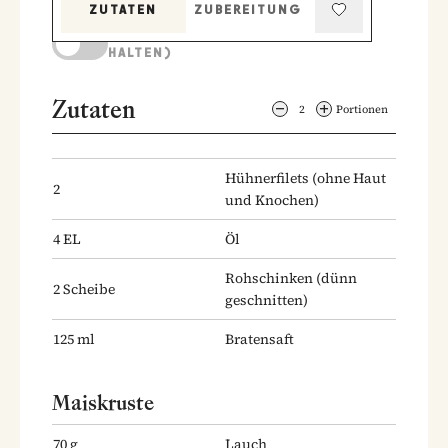
ZUTATEN
ZUBEREITUNG
KOCHMODUS (BILDSCHIRM AKTIV
HALTEN)
Zutaten
2
Portionen
Hühnerfilets
(ohne Haut
2
und Knochen)
4
EL
Öl
Rohschinken
(dünn
2
Scheibe
geschnitten)
125
ml
Bratensaft
Maiskruste
70
g
Lauch