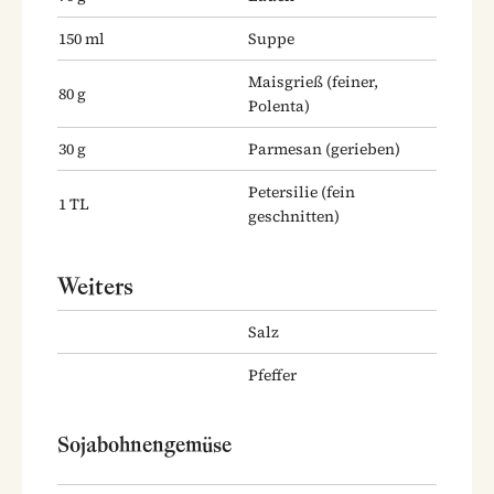
150
ml
Suppe
Maisgrieß
(feiner,
80
g
Polenta)
30
g
Parmesan
(gerieben)
Petersilie
(fein
1
TL
geschnitten)
Weiters
Salz
Pfeffer
Sojabohnengemüse