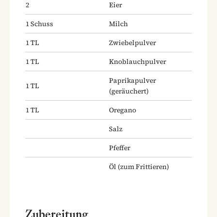
2
Eier
1
Schuss
Milch
1
TL
Zwiebelpulver
1
TL
Knoblauchpulver
Paprikapulver
1
TL
(geräuchert)
1
TL
Oregano
Salz
Pfeffer
Öl
(zum Frittieren)
Zubereitung