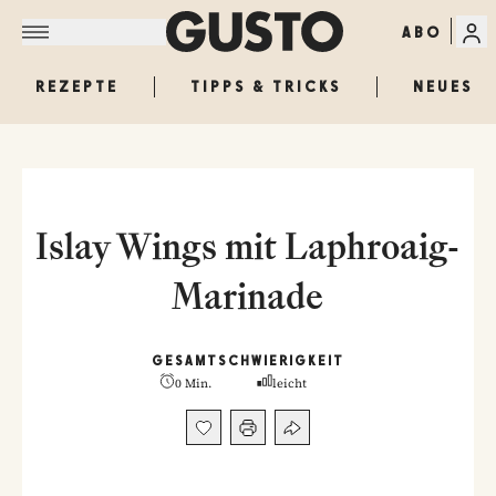
ABO
REZEPTE
TIPPS & TRICKS
NEUES
Islay Wings mit Laphroaig-
Marinade
GESAMT
SCHWIERIGKEIT
0 Min.
leicht