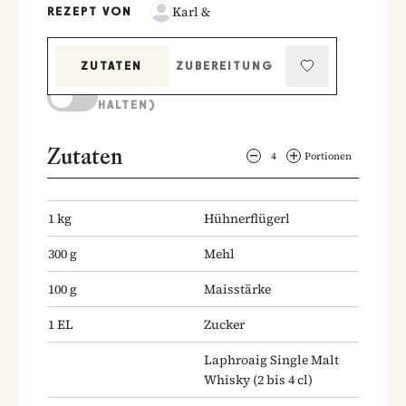
Karl &
REZEPT VON
ZUTATEN
ZUBEREITUNG
KOCHMODUS (BILDSCHIRM AKTIV
HALTEN)
Zutaten
4
Portionen
1
kg
Hühnerflügerl
300
g
Mehl
100
g
Maisstärke
1
EL
Zucker
Laphroaig Single Malt
Whisky
(2 bis 4 cl)