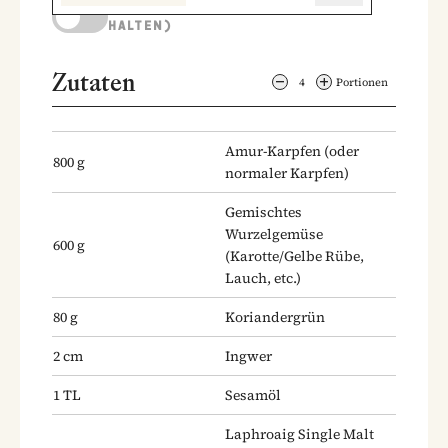
KOCHMODUS (BILDSCHIRM AKTIV
HALTEN)
Zutaten
4
Portionen
Amur-Karpfen
(oder
800
g
normaler Karpfen)
Gemischtes
Wurzelgemüse
600
g
(Karotte/Gelbe Rübe,
Lauch, etc.)
80
g
Koriandergrün
2
cm
Ingwer
1
TL
Sesamöl
Laphroaig Single Malt