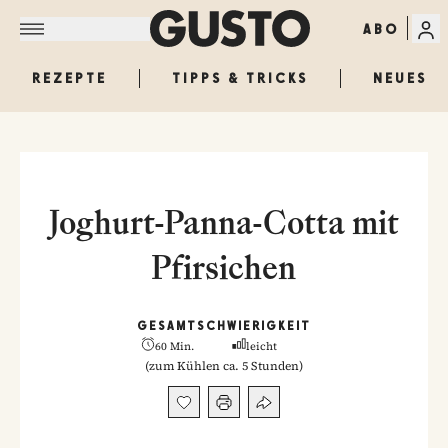
ABO
REZEPTE
TIPPS & TRICKS
NEUES
Joghurt-Panna-Cotta mit
Pfirsichen
GESAMT
SCHWIERIGKEIT
60 Min.
leicht
(
zum Kühlen ca. 5 Stunden
)