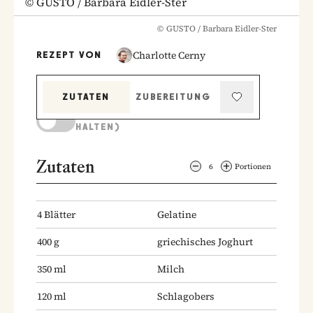
©
GUSTO / Barbara Eidler-Ster
©
GUSTO / Barbara Eidler-Ster
Charlotte Cerny
REZEPT VON
ZUTATEN
ZUBEREITUNG
KOCHMODUS (BILDSCHIRM AKTIV
HALTEN)
Zutaten
6
Portionen
4
Blätter
Gelatine
400
g
griechisches Joghurt
350
ml
Milch
120
ml
Schlagobers