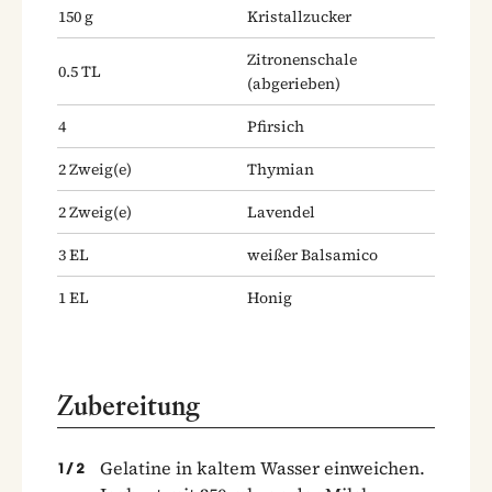
150
g
Kristallzucker
Zitronenschale
0.5
TL
(abgerieben)
4
Pfirsich
2
Zweig(e)
Thymian
2
Zweig(e)
Lavendel
3
EL
weißer Balsamico
1
EL
Honig
Zubereitung
Gelatine in kaltem Wasser einweichen.
1
/
2