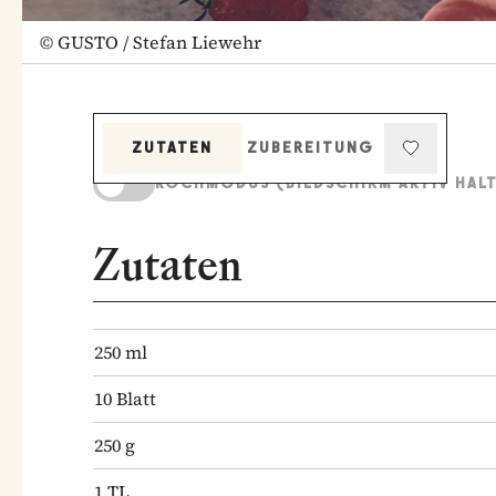
©
GUSTO / Stefan Liewehr
ZUTATEN
ZUBEREITUNG
KOCHMODUS (BILDSCHIRM AKTIV HAL
Zutaten
250
ml
10
Blatt
250
g
1
TL