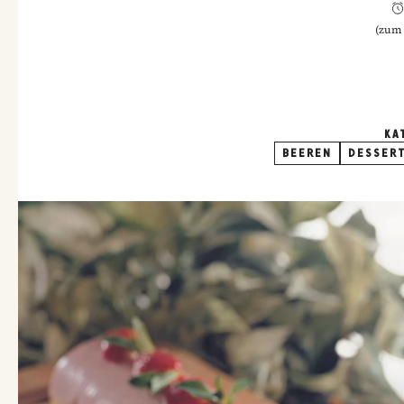
(
zum 
KA
BEEREN
DESSER