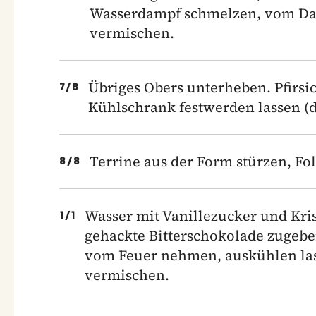
Wasserdampf schmelzen, vom Dam
vermischen.
Übriges Obers unterheben. Pfirsi
7
/
8
Kühlschrank festwerden lassen (d
Terrine aus der Form stürzen, Fo
8
/
8
Wasser mit Vanillezucker und Kri
1
/
1
gehackte Bitterschokolade zugeb
vom Feuer nehmen, auskühlen las
vermischen.