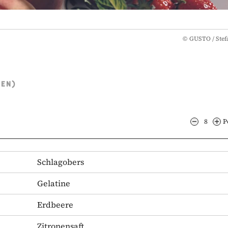
©
GUSTO / Stef
TEN)
8
P
Schlagobers
Gelatine
Erdbeere
Zitronensaft