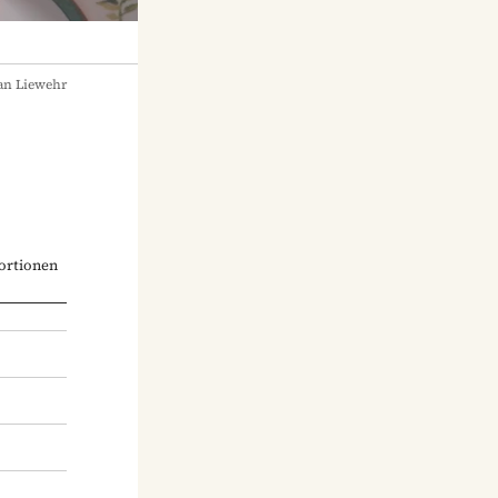
an Liewehr
ortionen