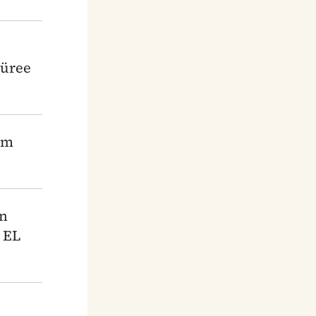
püree
um
en
 EL