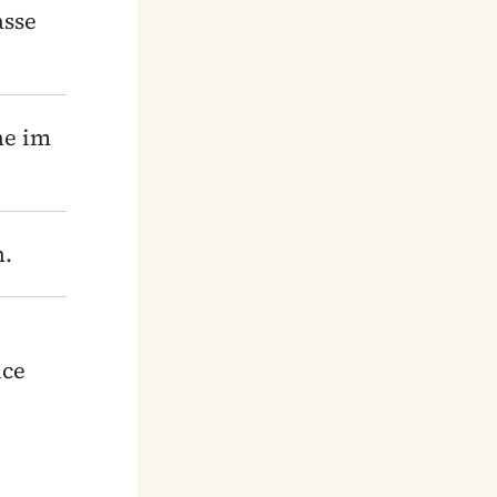
asse
ne im
n.
uce