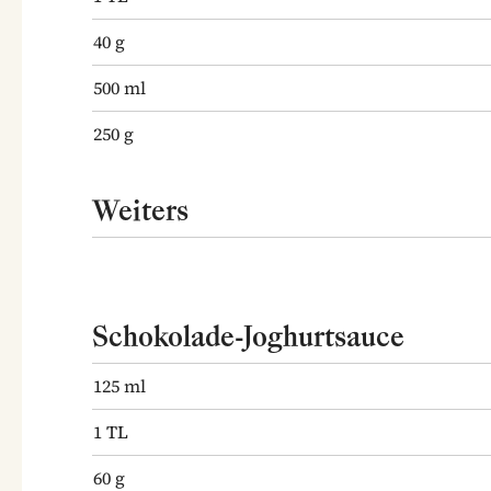
40
g
500
ml
250
g
Weiters
Schokolade-Joghurtsauce
125
ml
1
TL
60
g