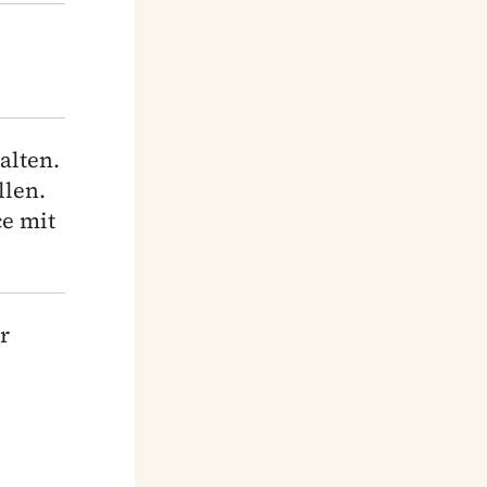
alten.
llen.
e mit
r