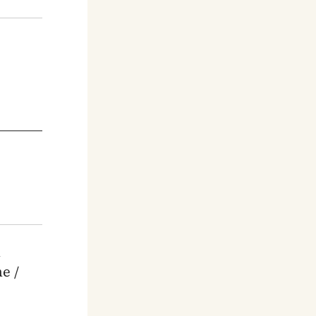
n
e /