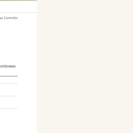
an Liewehr
ortionen