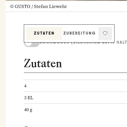
©
GUSTO / Stefan Liewehr
ZUTATEN
ZUBEREITUNG
KOCHMODUS (BILDSCHIRM AKTIV HAL
Zutaten
4
3
EL
40
g