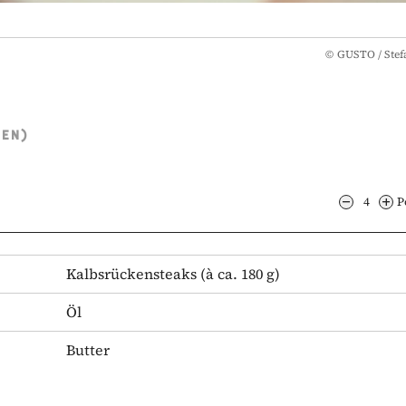
©
GUSTO / Stef
TEN)
4
P
Kalbsrückensteaks
(à ca. 180 g)
Öl
Butter