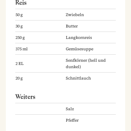
Reis
50
g
Zwiebeln
30
g
Butter
250
g
Langkornreis
375
ml
Gemüsesuppe
Senfkörner
(hell und
2
EL
dunkel)
20
g
Schnittlauch
Weiters
Salz
Pfeffer