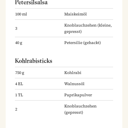
Petersilsalsa
100
ml
Maiskeimöl
Knoblauchzehen
(kleine,
3
gepresst)
40
g
Petersilie
(gehackt)
Kohlrabisticks
750
g
Kohlrabi
4
EL
Walnussöl
1
TL
Paprikapulver
Knoblauchzehen
2
(gepresst)