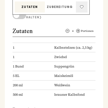
ZUTATEN
ZUBEREITUNG
KOCHMODUS (BILDSCHIRM AKTIV
HALTEN)
Zutaten
4
Portionen
1
Kalbsstelzen
(ca. 2,5 kg)
1
Zwiebel
1
Bund
Suppengrün
5
EL
Maiskeimöl
200
ml
Weißwein
500
ml
brauner Kalbsfond