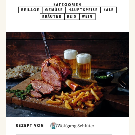
KATEGORIEN
BEILAGE
GEMÜSE
HAUPTSPEISE
KALB
KRÄUTER
REIS
WEIN
Wolfgang Schlüter
REZEPT VON