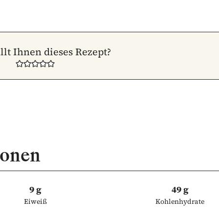
llt Ihnen dieses Rezept?
ionen
9 g
49 g
Eiweiß
Kohlenhydrate