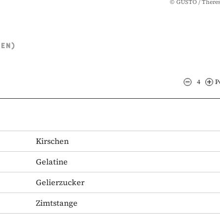
©
GUSTO / There
TEN)
4
P
Kirschen
Gelatine
Gelierzucker
Zimtstange