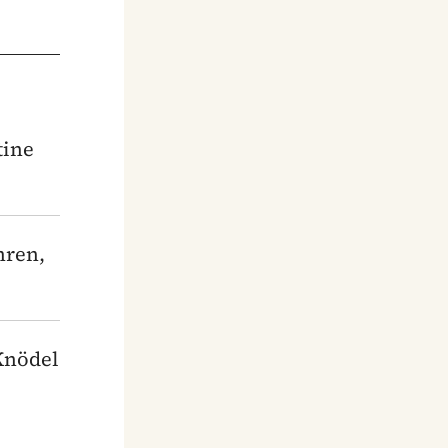
tine
hren,
Knödel