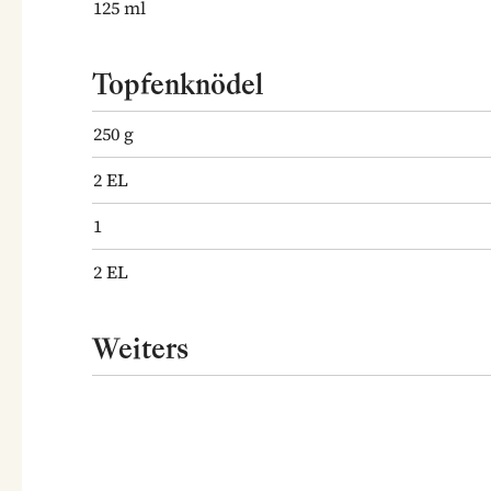
125
ml
Topfenknödel
250
g
2
EL
1
2
EL
Weiters