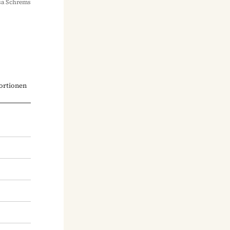
sa Schrems
ortionen