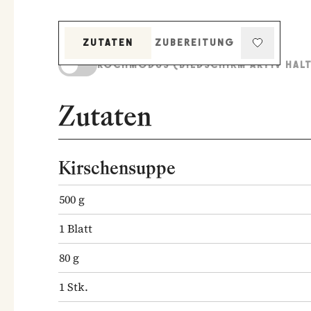
ZUTATEN
ZUBEREITUNG
KOCHMODUS (BILDSCHIRM AKTIV HAL
Zutaten
Kirschensuppe
500
g
1
Blatt
80
g
1
Stk.