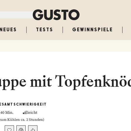
NEUES
TESTS
GEWINNSPIELE
uppe mit Topfenknö
ESAMT
SCHWIERIGKEIT
40 Min.
leicht
zum Kühlen ca. 2 Stunden
)