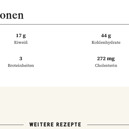
ionen
17 g
44 g
Eiweiß
Kohlenhydrate
3
272 mg
Broteinheiten
Cholesterin
WEITERE REZEPTE