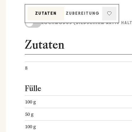
ZUTATEN
ZUBEREITUNG
KOCHMODUS (BILDSCHIRM AKTIV HAL
Zutaten
8
Fülle
100
g
50
g
100
g