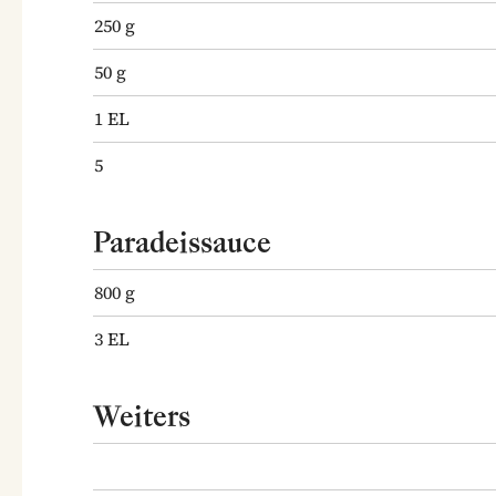
250
g
50
g
1
EL
5
Paradeissauce
800
g
3
EL
Weiters