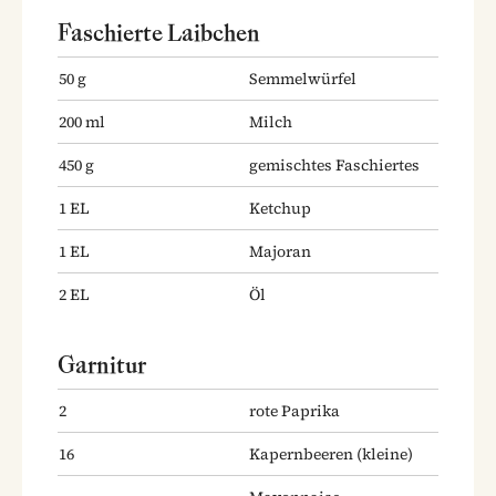
Faschierte Laibchen
50
g
Semmelwürfel
200
ml
Milch
450
g
gemischtes Faschiertes
1
EL
Ketchup
1
EL
Majoran
2
EL
Öl
Garnitur
2
rote Paprika
16
Kapernbeeren
(kleine)