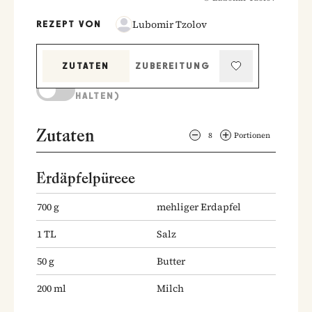
Lubomir Tzolov
REZEPT VON
ZUTATEN
ZUBEREITUNG
KOCHMODUS (BILDSCHIRM AKTIV
HALTEN)
Zutaten
8
Portionen
Erdäpfelpüreee
700
g
mehliger Erdapfel
1
TL
Salz
50
g
Butter
200
ml
Milch