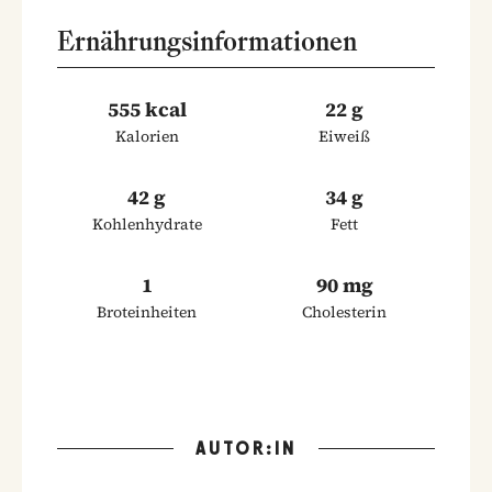
Ernährungsinformationen
555 kcal
22 g
Kalorien
Eiweiß
42 g
34 g
Kohlenhydrate
Fett
1
90 mg
Broteinheiten
Cholesterin
AUTOR:IN