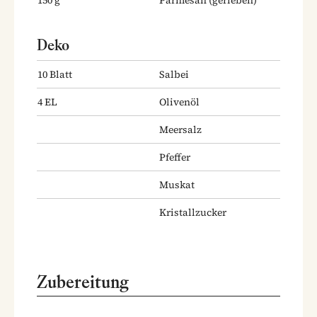
Deko
10
Blatt
Salbei
4
EL
Olivenöl
Meersalz
Pfeffer
Muskat
Kristallzucker
Zubereitung