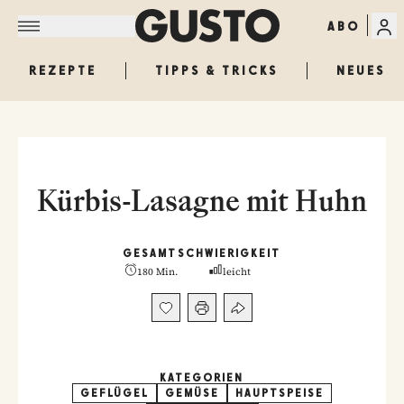
ABO
REZEPTE
TIPPS & TRICKS
NEUES
Kürbis-Lasagne mit Huhn
GESAMT
SCHWIERIGKEIT
180 Min.
leicht
KATEGORIEN
GEFLÜGEL
GEMÜSE
HAUPTSPEISE