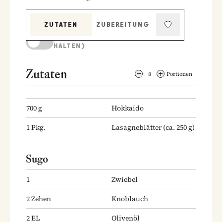
ZUTATEN
ZUBEREITUNG
KOCHMODUS (BILDSCHIRM AKTIV
HALTEN)
Zutaten
8
Portionen
700
g
Hokkaido
1
Pkg.
Lasagneblätter
(ca. 250 g)
Sugo
1
Zwiebel
2
Zehen
Knoblauch
2
EL
Olivenöl