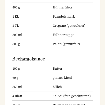
400
g
Hühnerfilets
1
EL
Paradeismark
2
TL
Oregano
(getrocknet)
300
ml
Hühnersuppe
800
g
Pelati
(gewürfelt)
Bechamelsauce
100
g
Butter
60
g
glattes Mehl
850
ml
Milch
4
Blatt
Salbei
(fein geschnitten)
150
g
Parmesan
(gerieben)