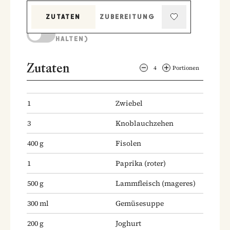
ZUTATEN
ZUBEREITUNG
KOCHMODUS (BILDSCHIRM AKTIV
HALTEN)
Zutaten
4
Portionen
1
Zwiebel
3
Knoblauchzehen
400
g
Fisolen
1
Paprika
(roter)
500
g
Lammfleisch
(mageres)
300
ml
Gemüsesuppe
200
g
Joghurt