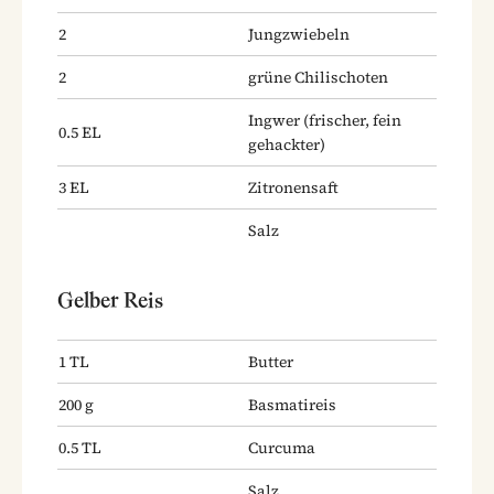
2
Jungzwiebeln
2
grüne Chilischoten
Ingwer
(frischer, fein
0.5
EL
gehackter)
3
EL
Zitronensaft
Salz
Gelber Reis
1
TL
Butter
200
g
Basmatireis
0.5
TL
Curcuma
Salz