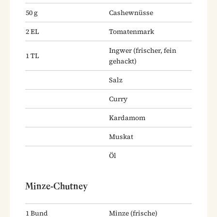
50
g
Cashewnüsse
2
EL
Tomatenmark
Ingwer
(frischer, fein
1
TL
gehackt)
Salz
Curry
Kardamom
Muskat
Öl
Minze-Chutney
1
Bund
Minze
(frische)