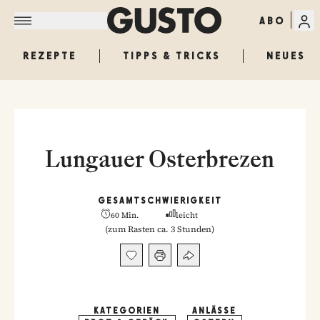
ABO
REZEPTE
TIPPS & TRICKS
NEUES
Lungauer Osterbrezen
GESAMT
SCHWIERIGKEIT
60 Min.
leicht
(
zum Rasten ca. 3 Stunden
)
KATEGORIEN
ANLÄSSE