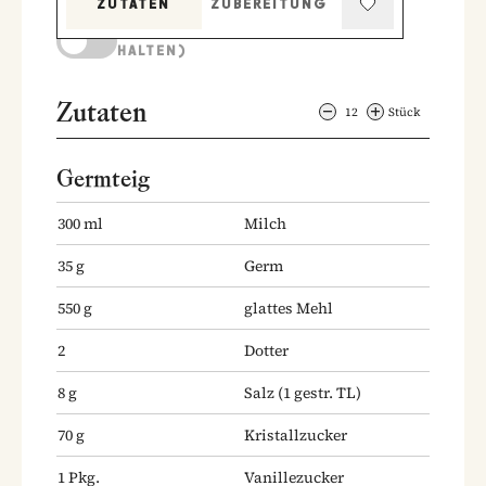
ZUTATEN
ZUBEREITUNG
KOCHMODUS (BILDSCHIRM AKTIV
HALTEN)
Zutaten
12
Stück
Germteig
300
ml
Milch
35
g
Germ
550
g
glattes Mehl
2
Dotter
8
g
Salz
(1 gestr. TL)
70
g
Kristallzucker
1
Pkg.
Vanillezucker