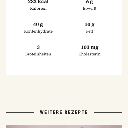
283 kcal
6 g
Kalorien
Eiweiß
40 g
10 g
Kohlenhydrate
Fett
3
103 mg
Broteinheiten
Cholesterin
WEITERE REZEPTE