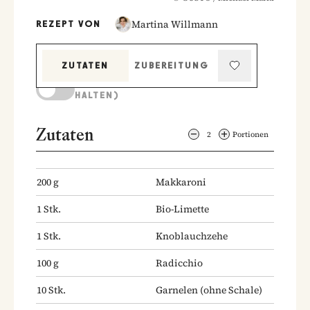
Martina Willmann
REZEPT VON
ZUTATEN
ZUBEREITUNG
KOCHMODUS (BILDSCHIRM AKTIV
HALTEN)
Zutaten
2
Portionen
200
g
Makkaroni
1
Stk.
Bio-Limette
1
Stk.
Knoblauchzehe
100
g
Radicchio
10
Stk.
Garnelen
(ohne Schale)