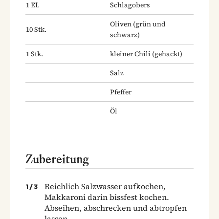
1
EL
Schlagobers
Oliven
(grün und
10
Stk.
schwarz)
1
Stk.
kleiner Chili
(gehackt)
Salz
Pfeffer
Öl
Zubereitung
Reichlich Salzwasser aufkochen,
1
/
3
Makkaroni darin bissfest kochen.
Abseihen, abschrecken und abtropfen
lassen.