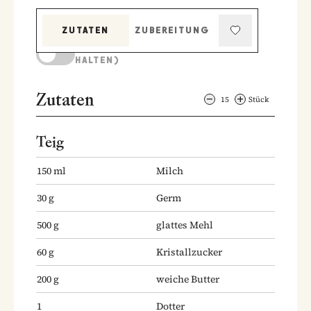
ZUTATEN
ZUBEREITUNG
KOCHMODUS (BILDSCHIRM AKTIV
HALTEN)
Zutaten
15
Stück
Teig
150
ml
Milch
30
g
Germ
500
g
glattes Mehl
60
g
Kristallzucker
200
g
weiche Butter
1
Dotter