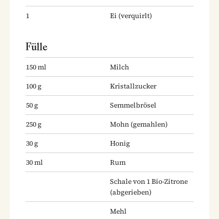
1
Ei
(verquirlt)
Fülle
150
ml
Milch
100
g
Kristallzucker
50
g
Semmelbrösel
250
g
Mohn
(gemahlen)
30
g
Honig
30
ml
Rum
Schale von 1 Bio-Zitrone
(abgerieben)
Mehl