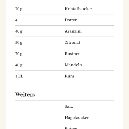
70
g
Kristallzucker
4
Dotter
40
g
Aranzini
50
g
Zitronat
70
g
Rosinen
40
g
Mandeln
1
EL
Rum
Weiters
Salz
Hagelzucker
Butter