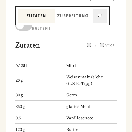
ZUTATEN
ZUBEREITUNG
KOCHMODUS (BILDSCHIRM AKTIV
HALTEN)
Zutaten
8
Stück
0.125
l
Milch
Weizenmalz
(siehe
20
g
GUSTO-Tipp)
30
g
Germ
350
g
glattes Mehl
0.5
Vanilleschote
120
g
Butter