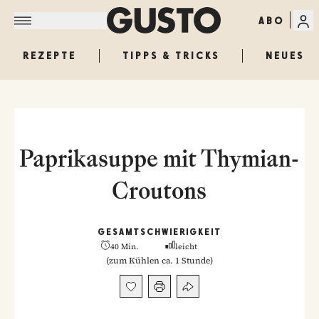
ABO
REZEPTE
TIPPS & TRICKS
NEUES
Paprikasuppe mit Thymian-
Croutons
GESAMT
SCHWIERIGKEIT
40 Min.
leicht
(
zum Kühlen ca. 1 Stunde
)