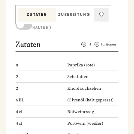
ZUTATEN
ZUBEREITUNG
KOCHMODUS (BILDSCHIRM AKTIV
HALTEN)
Zutaten
4
Portionen
8
Paprika
(rote)
2
Schalotten
2
Knoblauchzehen
6
EL
Olivenöl
(kalt gepresst)
4
cl
Rotweinessig
4
cl
Portwein
(weißer)