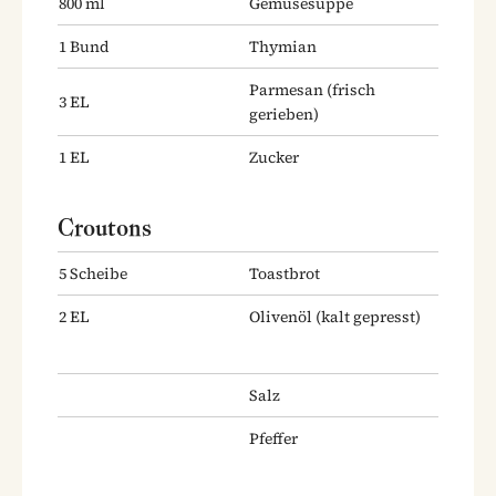
800
ml
Gemüsesuppe
1
Bund
Thymian
Parmesan
(frisch
3
EL
gerieben)
1
EL
Zucker
Croutons
5
Scheibe
Toastbrot
2
EL
Olivenöl
(kalt gepresst)
Salz
Pfeffer