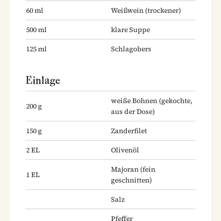
60
ml
Weißwein
(trockener)
500
ml
klare Suppe
125
ml
Schlagobers
Einlage
weiße Bohnen
(gekochte,
200
g
aus der Dose)
150
g
Zanderfilet
2
EL
Olivenöl
Majoran
(fein
1
EL
geschnitten)
Salz
Pfeffer