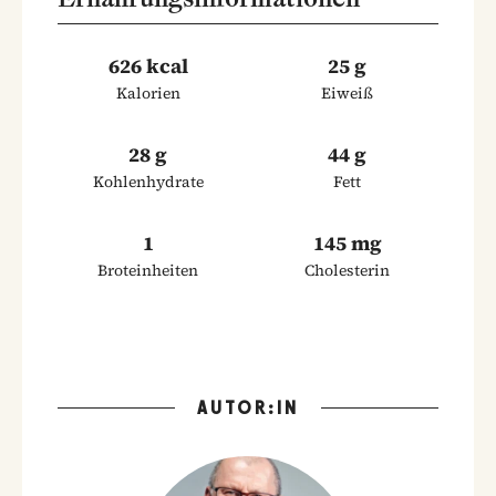
626 kcal
25 g
Kalorien
Eiweiß
28 g
44 g
Kohlenhydrate
Fett
1
145 mg
Broteinheiten
Cholesterin
AUTOR:IN