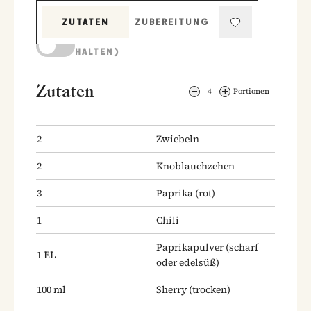
ZUTATEN
ZUBEREITUNG
KOCHMODUS (BILDSCHIRM AKTIV
HALTEN)
Zutaten
4
Portionen
2
Zwiebeln
2
Knoblauchzehen
3
Paprika
(rot)
1
Chili
Paprikapulver
(scharf
1
EL
oder edelsüß)
100
ml
Sherry
(trocken)