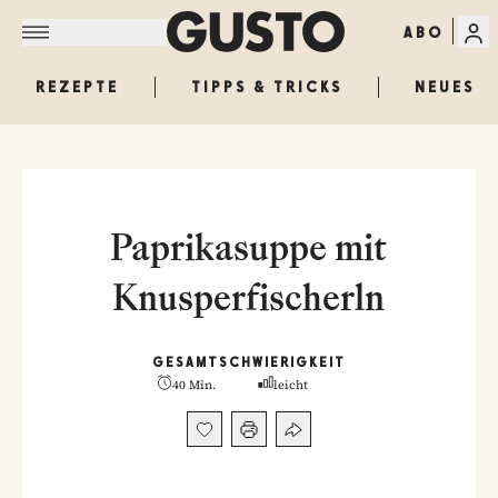
ABO
REZEPTE
TIPPS & TRICKS
NEUES
Paprikasuppe mit
Knusperfischerln
GESAMT
SCHWIERIGKEIT
40 Min.
leicht