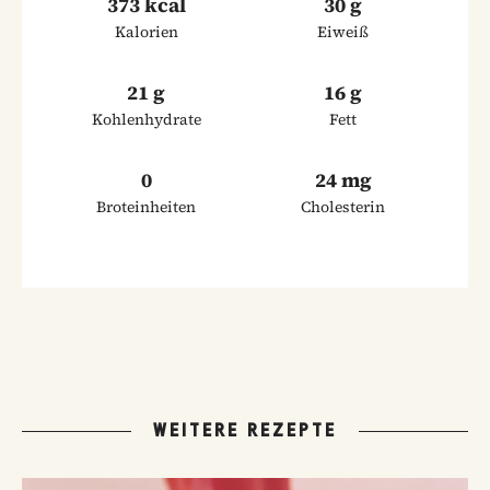
373 kcal
30 g
Kalorien
Eiweiß
21 g
16 g
Kohlenhydrate
Fett
0
24 mg
Broteinheiten
Cholesterin
WEITERE REZEPTE