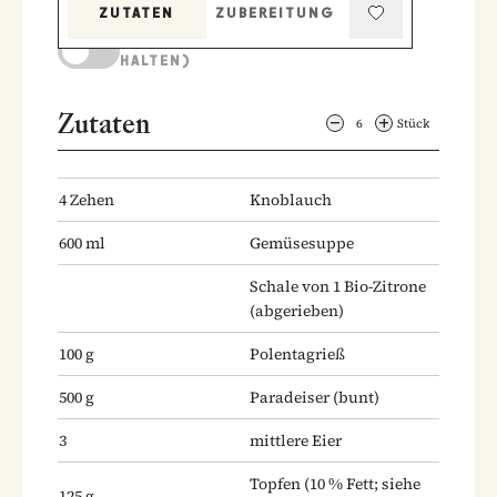
ZUTATEN
ZUBEREITUNG
KOCHMODUS (BILDSCHIRM AKTIV
HALTEN)
Zutaten
6
Stück
4
Zehen
Knoblauch
600
ml
Gemüsesuppe
Schale von 1 Bio-Zitrone
(abgerieben)
100
g
Polentagrieß
500
g
Paradeiser
(bunt)
3
mittlere Eier
Topfen
(10 % Fett; siehe
125
g