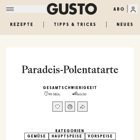
ABO
REZEPTE
TIPPS & TRICKS
NEUES
Paradeis-Polentatarte
GESAMT
SCHWIERIGKEIT
90 Min.
leicht
KATEGORIEN
GEMÜSE
HAUPTSPEISE
VORSPEISE