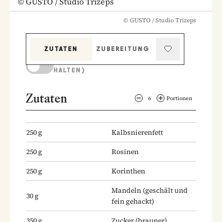
©
GUSTO / Studio Trizeps
©
GUSTO / Studio Trizeps
ZUTATEN
ZUBEREITUNG
KOCHMODUS (BILDSCHIRM AKTIV
HALTEN)
Zutaten
6
Portionen
250
g
Kalbsnierenfett
250
g
Rosinen
250
g
Korinthen
Mandeln
(geschält und
30
g
fein gehackt)
350
g
Zucker
(brauner)