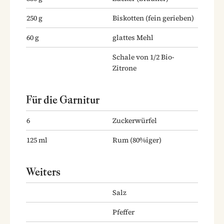
250
g
Biskotten
(fein gerieben)
60
g
glattes Mehl
Schale von 1/2 Bio-
Zitrone
Für die Garnitur
6
Zuckerwürfel
125
ml
Rum
(80%iger)
Weiters
Salz
Pfeffer