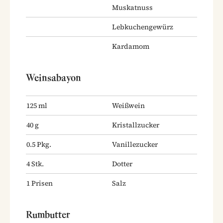
Muskatnuss
Lebkuchengewürz
Kardamom
Weinsabayon
125
ml
Weißwein
40
g
Kristallzucker
0.5
Pkg.
Vanillezucker
4
Stk.
Dotter
1
Prisen
Salz
Rumbutter