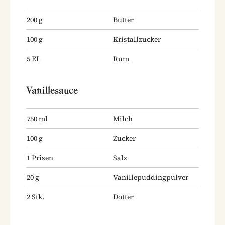
200
g
Butter
100
g
Kristallzucker
5
EL
Rum
Vanillesauce
750
ml
Milch
100
g
Zucker
1
Prisen
Salz
20
g
Vanillepuddingpulver
2
Stk.
Dotter