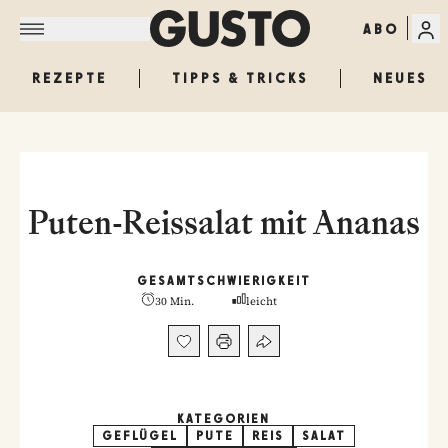
ABO
REZEPTE
TIPPS & TRICKS
NEUES
Puten-Reissalat mit Ananas
GESAMT
SCHWIERIGKEIT
30 Min.
leicht
KATEGORIEN
GEFLÜGEL
PUTE
REIS
SALAT