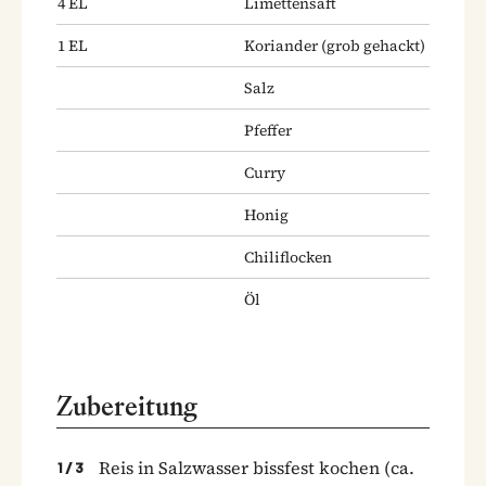
4
EL
Limettensaft
1
EL
Koriander
(grob gehackt)
Salz
Pfeffer
Curry
Honig
Chiliflocken
Öl
Zubereitung
Reis in Salzwasser bissfest kochen (ca.
1
/
3