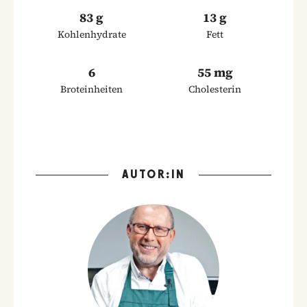
83 g
13 g
Kohlenhydrate
Fett
6
55 mg
Broteinheiten
Cholesterin
AUTOR:IN