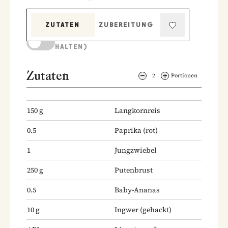
ZUTATEN
ZUBEREITUNG
KOCHMODUS (BILDSCHIRM AKTIV
HALTEN)
Zutaten
2
Portionen
150
g
Langkornreis
0.5
Paprika
(rot)
1
Jungzwiebel
250
g
Putenbrust
0.5
Baby-Ananas
10
g
Ingwer
(gehackt)