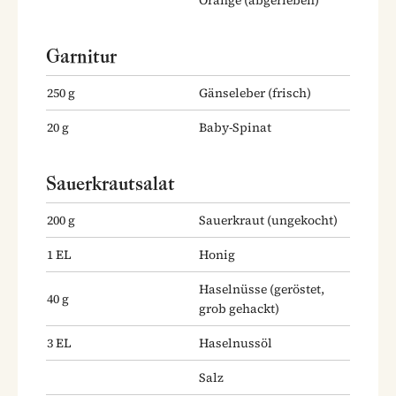
Garnitur
250
g
Gänseleber
(frisch)
20
g
Baby-Spinat
Sauerkrautsalat
200
g
Sauerkraut
(ungekocht)
1
EL
Honig
Haselnüsse
(geröstet,
40
g
grob gehackt)
3
EL
Haselnussöl
Salz