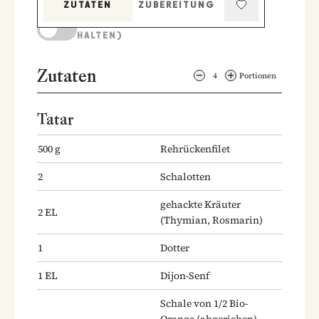
ZUTATEN
ZUBEREITUNG
KOCHMODUS (BILDSCHIRM AKTIV
HALTEN)
Zutaten
4
Portionen
Tatar
500
g
Rehrückenfilet
2
Schalotten
gehackte Kräuter
2
EL
(Thymian, Rosmarin)
1
Dotter
1
EL
Dijon-Senf
Schale von 1/2 Bio-
Orange
(abgerieben)