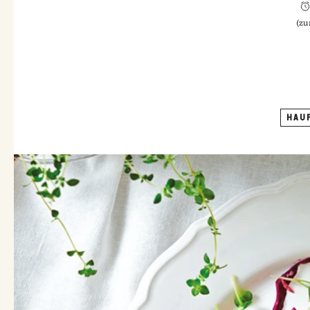
(
zu
HAU