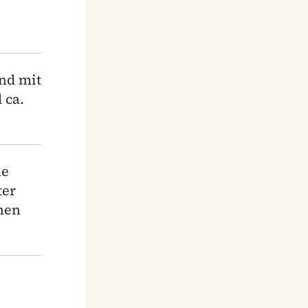
nd mit
 ca.
ne
ter
hen