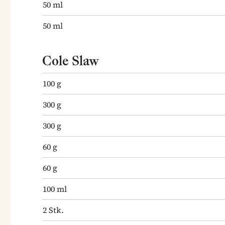
50
ml
50
ml
Cole Slaw
100
g
300
g
300
g
60
g
60
g
100
ml
2
Stk.