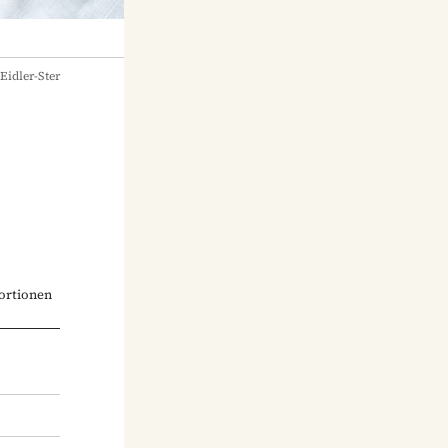
Eidler-Ster
ortionen