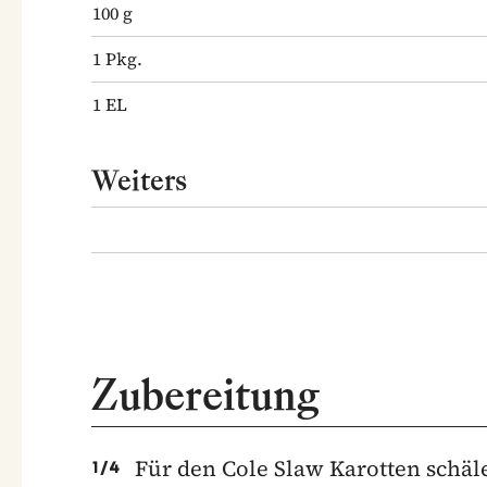
100
g
1
Pkg.
1
EL
Weiters
Zubereitung
Für den Cole Slaw Karotten schäl
1
/
4