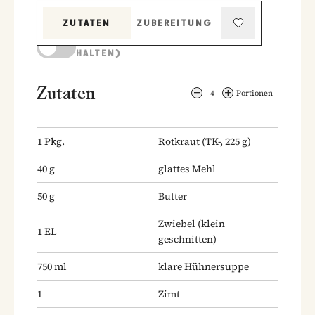
ZUTATEN
ZUBEREITUNG
KOCHMODUS (BILDSCHIRM AKTIV
HALTEN)
Zutaten
4
Portionen
1
Pkg.
Rotkraut
(TK-, 225 g)
40
g
glattes Mehl
50
g
Butter
Zwiebel
(klein
1
EL
geschnitten)
750
ml
klare Hühnersuppe
1
Zimt