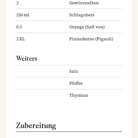
2
Gewürznelken
250
ml
Schlagobers
0.5
Orange
(Saft von)
2
EL
Pinienkerne
(Pignoli)
Weiters
Salz
Pfeffer
Thymian
Zubereitung