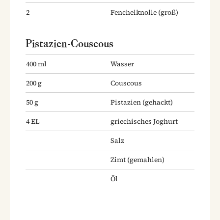
2
Fenchelknolle
(groß)
Pistazien-Couscous
400
ml
Wasser
200
g
Couscous
50
g
Pistazien
(gehackt)
4
EL
griechisches Joghurt
Salz
Zimt
(gemahlen)
Öl