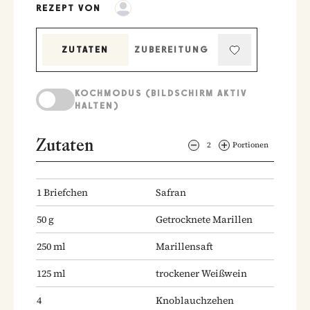
REZEPT VON
Safranfenchel mit Pistazien-Couscous
ZUTATEN
ZUBEREITUNG
KOCHMODUS (BILDSCHIRM AKTIV
HALTEN)
Zutaten
2
Portionen
1
Briefchen
Safran
50
g
Getrocknete Marillen
250
ml
Marillensaft
125
ml
trockener Weißwein
4
Knoblauchzehen