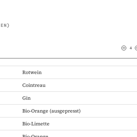
TEN)
4
Rotwein
Cointreau
Gin
Bio-Orange
(ausgepresst)
Bio-Limette
Bio-Orange