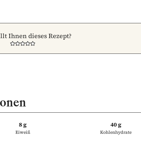
llt Ihnen dieses Rezept?
ionen
8 g
40 g
Eiweiß
Kohlenhydrate