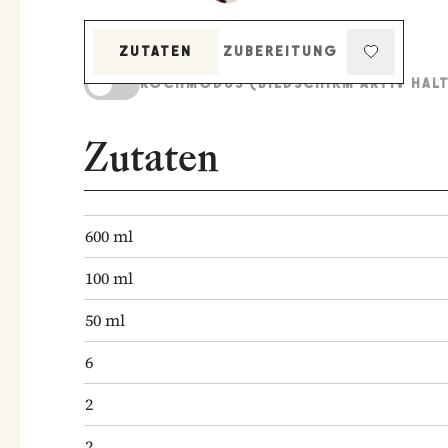
ZUTATEN
ZUBEREITUNG
KOCHMODUS (BILDSCHIRM AKTIV HAL
Zutaten
600
ml
100
ml
50
ml
6
2
2