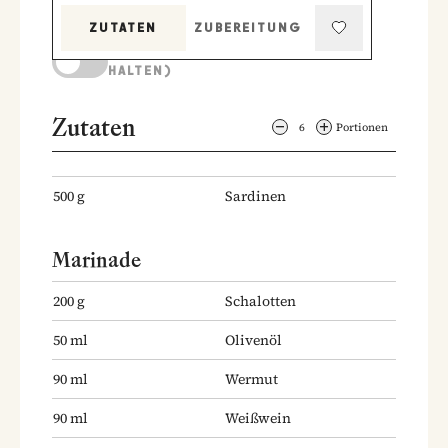
ZUTATEN
ZUBEREITUNG
KOCHMODUS (BILDSCHIRM AKTIV
HALTEN)
Zutaten
6
Portionen
500
g
Sardinen
Marinade
200
g
Schalotten
50
ml
Olivenöl
90
ml
Wermut
90
ml
Weißwein