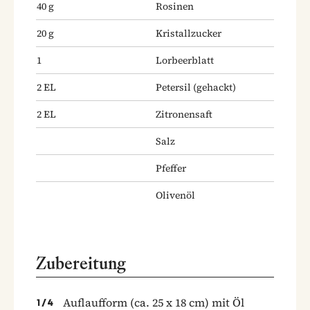
40
g
Rosinen
20
g
Kristallzucker
1
Lorbeerblatt
2
EL
Petersil
(gehackt)
2
EL
Zitronensaft
Salz
Pfeffer
Olivenöl
Zubereitung
Auflaufform (ca. 25 x 18 cm) mit Öl
1
/
4