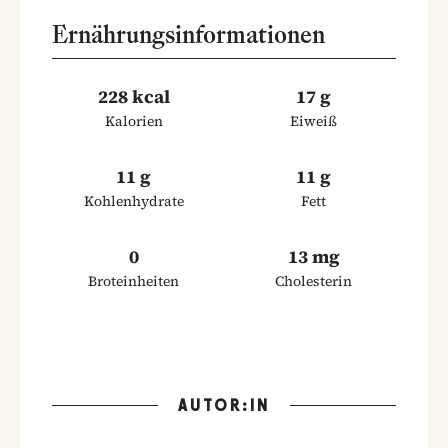
Ernährungsinformationen
228 kcal
17 g
Kalorien
Eiweiß
11 g
11 g
Kohlenhydrate
Fett
0
13 mg
Broteinheiten
Cholesterin
AUTOR:IN