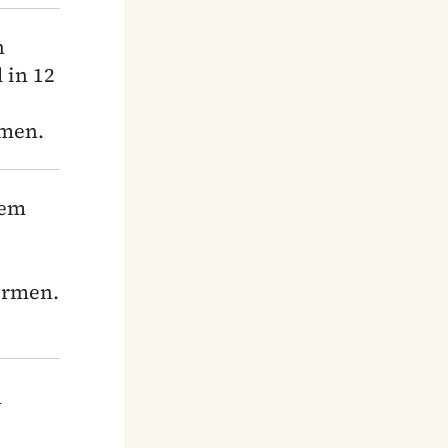
n
 in 12
rmen.
nem
ormen.
h