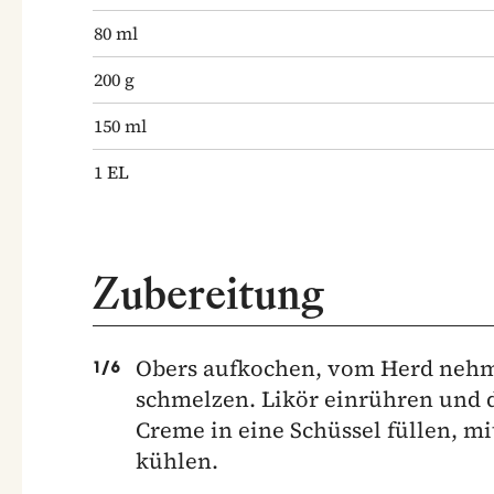
80
ml
200
g
150
ml
1
EL
Zubereitung
Obers aufkochen, vom Herd nehm
1
/
6
schmelzen. Likör einrühren und 
Creme in eine Schüssel füllen, mi
kühlen.