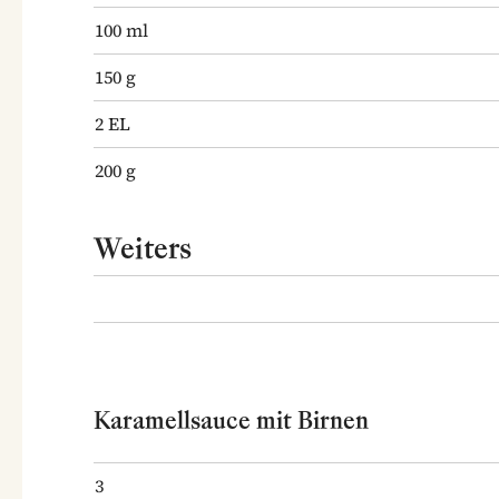
100
ml
150
g
2
EL
200
g
Weiters
Karamellsauce mit Birnen
3