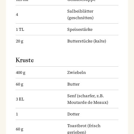
Salbeiblätter
4
(geschnitten)
1
TL
Speisestärke
20
g
Butterstücke
(kalte)
Kruste
400
g
Zwiebeln
60
g
Butter
Senf
(scharfer, z.B.
3
EL
Moutarde de Meaux)
1
Dotter
Toastbrot
(frisch
60
g
gerieben)