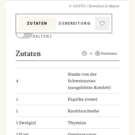
©
GUSTO / Eisenhut & Mayer
ZUTATEN
ZUBEREITUNG
KOCHMODUS (BILDSCHIRM AKTIV
HALTEN)
Zutaten
4
Portionen
Steaks von der
4
Schweinsrose
(ausgelöstes Kotelett)
1
Paprika
(roter)
1
Knoblauchzehe
1
Zweig(e)
Thymian
125
ml
Gemüsesuppe