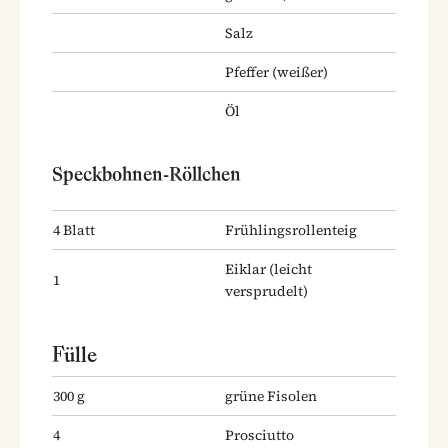
Salz
Pfeffer
(weißer)
Öl
Speckbohnen-Röllchen
4
Blatt
Frühlingsrollenteig
Eiklar
(leicht
1
versprudelt)
Fülle
300
g
grüne Fisolen
4
Prosciutto