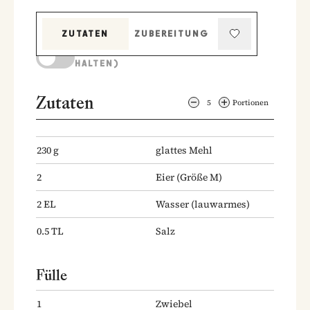
ZUTATEN
ZUBEREITUNG
KOCHMODUS (BILDSCHIRM AKTIV
HALTEN)
Zutaten
5
Portionen
230
g
glattes Mehl
2
Eier
(Größe M)
2
EL
Wasser
(lauwarmes)
0.5
TL
Salz
Fülle
1
Zwiebel