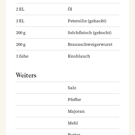
2
EL
Öl
3
EL
Petersilie
(gehackt)
200
g
Selchfleisch
(gekocht)
200
g
Braunschweigerwurst
3
Zehe
Knoblauch
Weiters
Salz
Pfeffer
Majoran
Mehl
Butter