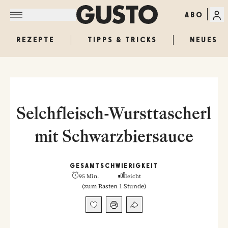
ABO
REZEPTE
TIPPS & TRICKS
NEUES
Selchfleisch-Wursttascherl
mit Schwarzbiersauce
GESAMT
SCHWIERIGKEIT
95 Min.
leicht
(
zum Rasten 1 Stunde
)