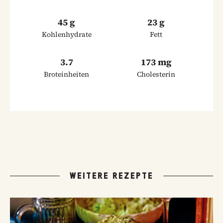
45 g
23 g
Kohlenhydrate
Fett
3.7
173 mg
Broteinheiten
Cholesterin
WEITERE REZEPTE