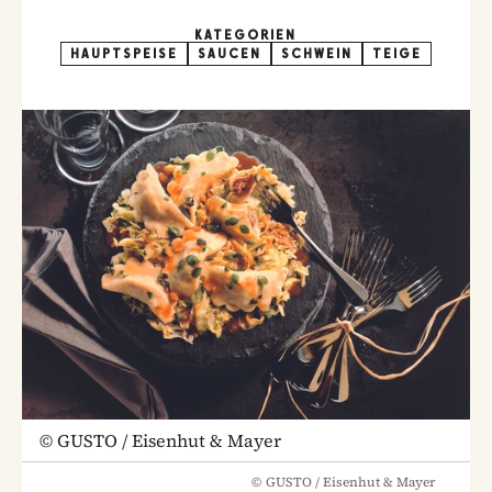
KATEGORIEN
HAUPTSPEISE
SAUCEN
SCHWEIN
TEIGE
©
GUSTO / Eisenhut & Mayer
©
GUSTO / Eisenhut & Mayer