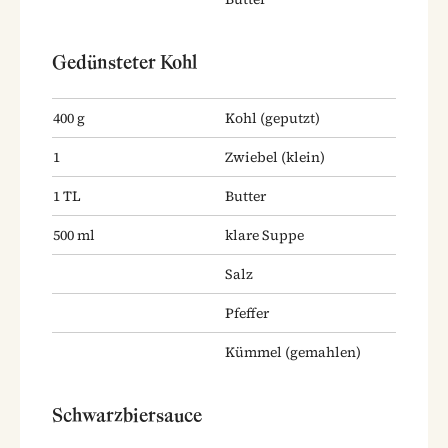
Gedünsteter Kohl
400
g
Kohl
(geputzt)
1
Zwiebel
(klein)
1
TL
Butter
500
ml
klare Suppe
Salz
Pfeffer
Kümmel
(gemahlen)
Schwarzbiersauce