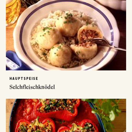
HAUPTSPEISE
Selchfleischknödel