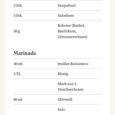
2
Stk.
Grapefruit
3
Stk.
Salatherz
Kräuter
(Kerbel,
50
g
Basilikum,
Zitronenverbene)
Marinade
40
ml
weißer Balsamico
2
TL
Honig
Mark aus 2
Vanilleschoten
80
ml
Olivenöl
Salz