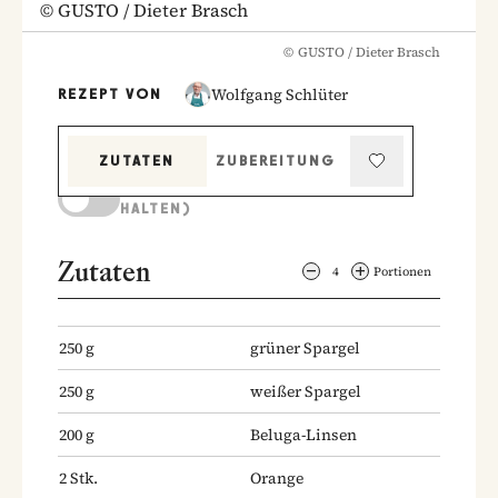
©
GUSTO / Dieter Brasch
©
GUSTO / Dieter Brasch
Wolfgang Schlüter
REZEPT VON
ZUTATEN
ZUBEREITUNG
KOCHMODUS (BILDSCHIRM AKTIV
HALTEN)
Zutaten
4
Portionen
250
g
grüner Spargel
250
g
weißer Spargel
200
g
Beluga-Linsen
2
Stk.
Orange