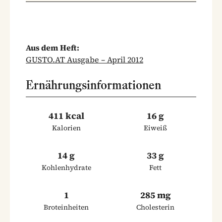
Aus dem Heft:
GUSTO.AT Ausgabe – April 2012
Ernährungsinformationen
411 kcal
16 g
Kalorien
Eiweiß
14 g
33 g
Kohlenhydrate
Fett
1
285 mg
Broteinheiten
Cholesterin