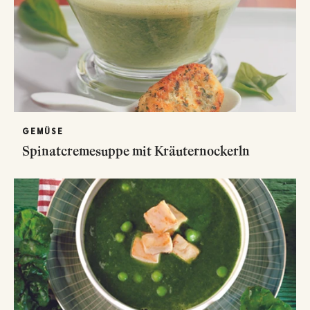
GEMÜSE
Spinatcremesuppe mit Kräuternockerln