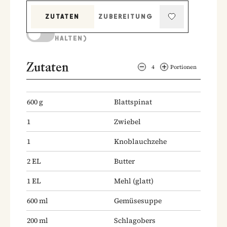
ZUTATEN
ZUBEREITUNG
KOCHMODUS (BILDSCHIRM AKTIV
HALTEN)
Zutaten
4
Portionen
600
g
Blattspinat
1
Zwiebel
1
Knoblauchzehe
2
EL
Butter
1
EL
Mehl
(glatt)
600
ml
Gemüsesuppe
200
ml
Schlagobers